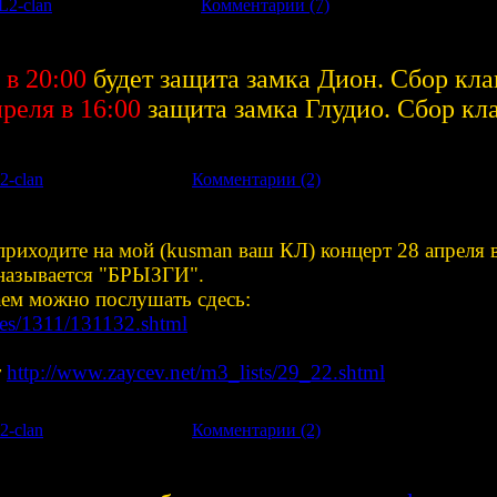
L2-clan
|
Дата:
03.05.2008
|
Комментарии (7)
 в
20:00
будет защита замка Дион. Сбор кла
преля в
16:00
защита замка Глудио. Сбор кл
2-clan
|
Дата:
26.04.2008
|
Комментарии (2)
приходите на мой (kusman ваш КЛ) концерт 28 апреля в 
 называется "БРЫЗГИ".
аем можно послушать сдесь:
ges/1311/131132.shtml
т
http://www.zaycev.net/m3_lists/29_22.shtml
2-clan
|
Дата:
26.04.2008
|
Комментарии (2)