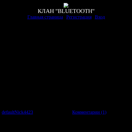
КЛАН "BLUETOOTH"
Главная страница
|
Регистрация
|
Вход
:
defaultNick4423
|
Дата:
18.11.2012
|
Комментарии (1)