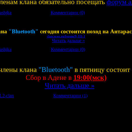
ленам клана обязательно посещать
форум а
ashjka
|
Дата:
11.04.2008
|
Комментарии (0)
ана
"Bluetooth"
сегодня состоится поход на Антара
clan.ucoz.ru/forum/9-111-1
...
Читать дальше »
ashjka
|
Дата:
08.04.2008
|
Комментарии (0)
 члены клана
"
Bluetooth"
в пятницу состоит
Сбор в Адене в
19:00(мск)
...
Читать дальше »
L2-clan
|
Дата:
03.04.2008
|
Комментарии (1)
ём Рождения!!!
ха,Доброты!
ье осуществление мечты!
т