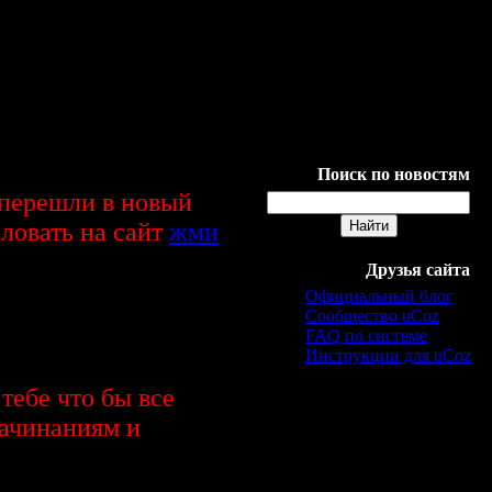
1
2
3
4
5
6
7
8
9
10
11
12
13
14
15
16
17
18
19
20
21
22
23
24
25
26
27
28
29
30
31
Поиск по новостям
 перешли в новый
ловать на сайт
жми
Друзья сайта
Официальный блог
Сообщество uCoz
FAQ по системе
Инструкции для uCoz
тебе что бы все
начинаниям и