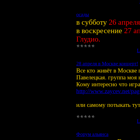
Просмотров:
1217
|
Добавил:
осады
в субботу
26 апреля
в воскресение
27 а
Глудио.
Просмотров:
879
|
Добавил:
L
28 апреля в Москве концерт!
Все кто живёт в Москве 
Павелецкая. группа моя
Кому интересно что игр
http://www.zaycev.net/pa
или самому потыкать ту
Просмотров:
954
|
Добавил:
L
Форум альянса