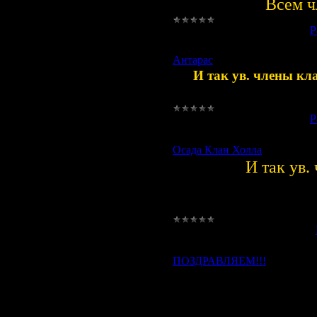
Всем ч
Просмотров:
934
|
Добавил:
P
Антарас
И так ув. члены кл
Просмотров:
992
|
Добавил:
P
Осада Клан Холла
И так ув.
Просмотров:
1043
|
Добавил:
ПОЗДРАВЛЯЕМ!!!
Женя!Поздравляем тебя с Дн
Желаем счастья,Здоровья,сме
Пусть дарит каждое мгновен
Все то ,что радость доставляе