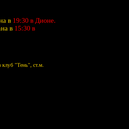
на в
19:30
в Дионе.
ана в
15:30
в
клуб "Тень", ст.м.