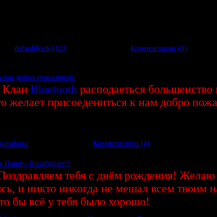
вил:
defaultNick4423
|
Дата:
18.11.2012
|
Комментарии (0)
лан добро пожаловать
к Клан
Bluetooth
расподаеться большенство
о желает присоедениться к нам добро пожа
yanakoza
|
Дата:
13.05.2008
|
Комментарии (4)
Пашу - Russfighter!!
. Поздравляем тебя с днём рождения! Желаю 
сь, и никто никогда не мешал всем твоим 
о бы всё у тебя было хорошо!