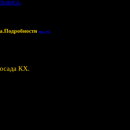
льянса.
са.Подробности
http://l2-
 осада КХ.