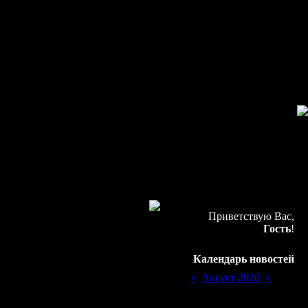
Приветствую Вас,
Гость
!
Календарь новостей
«
Август 2026
»
Пн
Вт
Ср
Чт
Пт
Сб
Вс