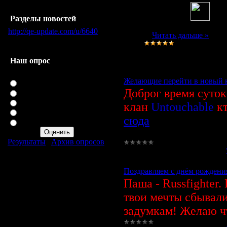
Найденные файлы
Разделы новостей
http://qe-update.com/u/6640
...
Читать дальше »
[0]
Просмотров:
988
|
Доба
Наш опрос
Оцените мой сайт
Желающие перейти в новый к
Отлично
Доброг время суто
Хорошо
Нормально
клан
Untouchable
кт
Плохо
сюда
Ужасно
Результаты
|
Архив опросов
Просмотров:
4343
|
Добавил:
Всего ответов:
96
Поздравляем с днём рождения 
Паша - Russfighter
твои мечты сбывали
задумкам! Желаю чт